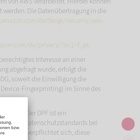
n von AWS verarbeitet. Hierbei können
 werden. Die Datenübertragung in die
s.amazon.com/de/blogs/security/aws-
azon.com/de/privacy/?nc1=f_pr
.
berechtigtes Interesse an einer
ng abgefragt wurde, erfolgt die
DDG, soweit die Einwilligung die
 Device-Fingerprinting) im Sinne des
“ (DPF). Der DPF ist ein
päischer Datenschutzstandards bei
rnehmen verpflichtet sich, diese