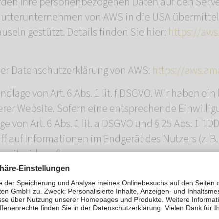
den Ihre personenbezogenen Daten auf den Server
tterunternehmen von AWS in die USA übermittelt
seln gestützt. Details finden Sie hier:
https://aw
er Datenschutzerklärung von AWS:
https://aws.am
lage von Art. 6 Abs. 1 lit. f DSGVO. Wir haben ein 
erer Website. Sofern eine entsprechende Einwilligu
e von Art. 6 Abs. 1 lit. a DSGVO und § 25 Abs. 1 TD
f auf Informationen im Endgerät des Nutzers (z. B.
rzeit widerrufbar.
fizierung nach dem „EU-US Data Privacy Framework
en Union und den USA, der die Einhaltung euro
isten soll. Jedes nach dem DPF zertifizierte Unte