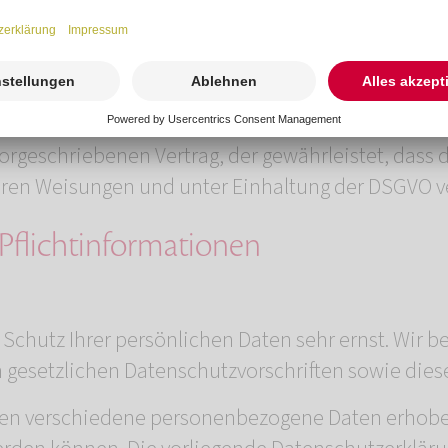
ere Informationen hierzu erhalten Sie vom Anbiet
participant/5776
.
erarbeitung (AVV) zur Nutzung des oben genannten 
vorgeschriebenen Vertrag, der gewährleistet, das
ren Weisungen und unter Einhaltung der DSGVO ve
Pflicht­informationen
 Schutz Ihrer persönlichen Daten sehr ernst. Wir
 gesetzlichen Datenschutzvorschriften sowie dies
den verschiedene personenbezogene Daten erhobe