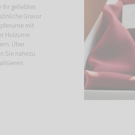
 Ihr geliebtes
rsönliche Gravur
upferurne mit
er Holzurne
gern. Über
n Sie nahezu
lisieren.