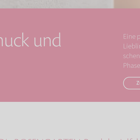
muck und
Eine 
Liebli
schen
Phase 
Z