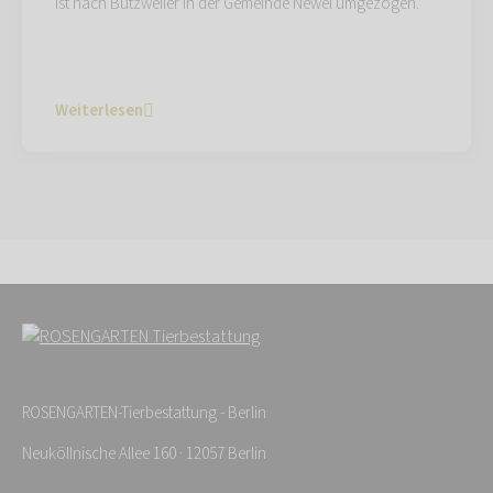
ist nach Butzweiler in der Gemeinde Newel umgezogen.
Weiterlesen
ROSENGARTEN-Tierbestattung - Berlin
Neuköllnische Allee 160 · 12057 Berlin