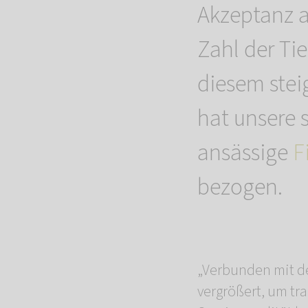
Akzeptanz a
Zahl der Ti
diesem stei
hat unsere 
ansässige
F
bezogen.
„Verbunden mit d
vergrößert, um tr