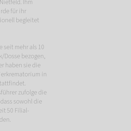
Nietfeld. Ihm
de für ihr
onell begleitet
e seit mehr als 10
ock/Dosse bezogen,
er haben sie die
Tierkrematorium in
attfindet.
führer zufolge die
 dass sowohl die
 50 Filial-
rden.