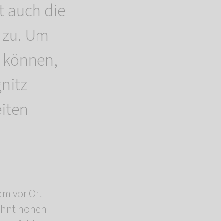
t auch die
zu. Um
u können,
gnitz
eiten
am vor Ort
wohnt hohen