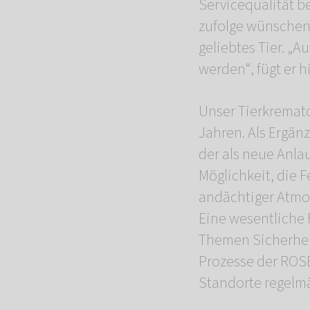
Servicequalität b
zufolge wünschen
geliebtes Tier. „
werden“, fügt er h
Unser Tierkremator
Jahren. Als Ergän
der als neue Anlau
Möglichkeit, die 
andächtiger Atmos
Eine wesentliche 
Themen Sicherheit
Prozesse der ROSE
Standorte regelmäß