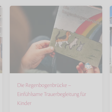
Die Regenbogenbrücke –
Einfühlsame Trauerbegleitung für
Kinder