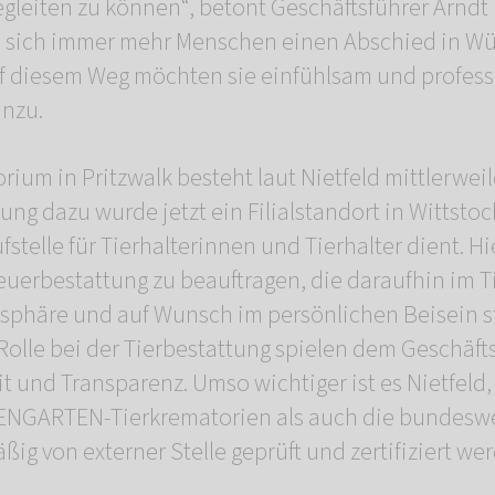
egleiten zu können“, betont Geschäftsführer Arndt 
 sich immer mehr Menschen einen Abschied in Wür
Auf diesem Weg möchten sie einfühlsam und professi
inzu.
ium in Pritzwalk besteht laut Nietfeld mittlerweil
zung dazu wurde jetzt ein Filialstandort in Wittst
fstelle für Tierhalterinnen und Tierhalter dient. Hi
Feuerbestattung zu beauftragen, die daraufhin im 
phäre und auf Wunsch im persönlichen Beisein st
Rolle bei der Tierbestattung spielen dem Geschäfts
 und Transparenz. Umso wichtiger ist es Nietfeld,
NGARTEN-Tierkrematorien als auch die bundesweit
ig von externer Stelle geprüft und zertifiziert we